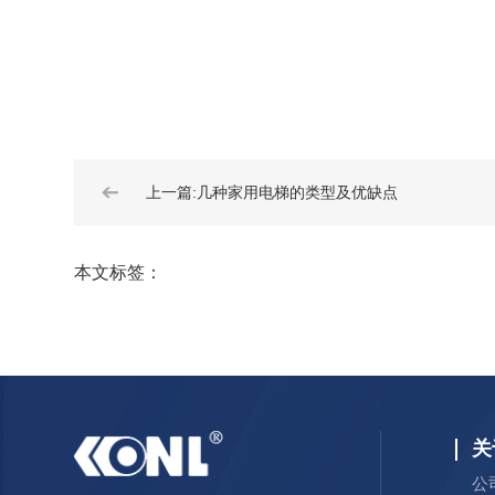
➔
上一篇:几种家用电梯的类型及优缺点
本文标签：
关
公