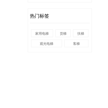
热门标签
家用电梯
货梯
扶梯
观光电梯
客梯