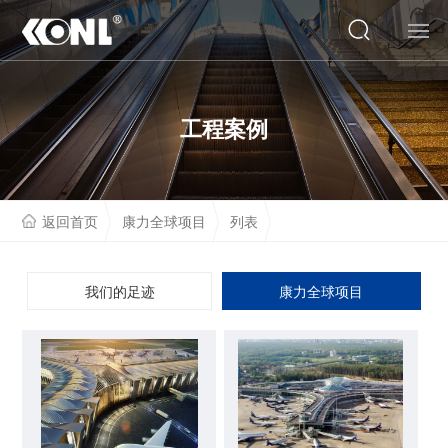
网站首页
工程案例
关于我们
产品系列
返回首页
康力全球项目
列表
云展厅
工程案例
我们的足迹
康力全球项目
人才招聘
联系我们