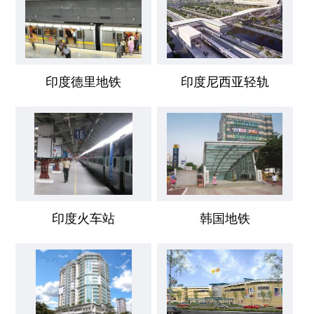
印度德里地铁
印度尼西亚轻轨
印度火车站
韩国地铁