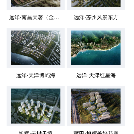
远洋·南昌天著（金麓花园）
远洋·苏州风景东方
远洋·天津博屿海
远洋·天津红星海
旭辉·云樾天境
莆田·旭辉美好花庭