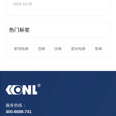
2024-12-05
热门标签
家用电梯
货梯
扶梯
观光电梯
客梯
服务热线：
400-6688-741