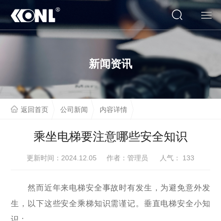
网站首页
新闻资讯
关于我们
产品系列
返回首页
公司新闻
内容详情
云展厅
乘坐电梯要注意哪些安全知识
工程案例
更新时间：2024.12.05 作者：管理员 人气：
133
人才招聘
然而近年来电梯安全事故时有发生，为避免意外发
联系我们
生，以下这些安全乘梯知识需谨记。垂直电梯安全小知
识：