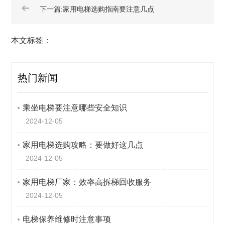
➔
下一篇:家用电梯选购指南要注意几点
本文标签：
热门新闻
乘坐电梯要注意哪些安全知识
2024-12-05
家用电梯选购攻略：要做好这几点
2024-12-05
家用电梯厂家：效率高拆梯回收服务
2024-12-05
电梯保养维修时注意事项